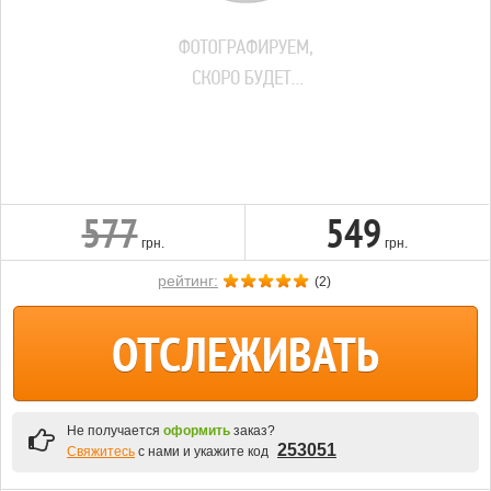
577
549
грн.
грн.
рейтинг:
(
2
)
ОТСЛЕЖИВАТЬ
Не получается
оформить
заказ?
253051
Свяжитесь
с нами и укажите код