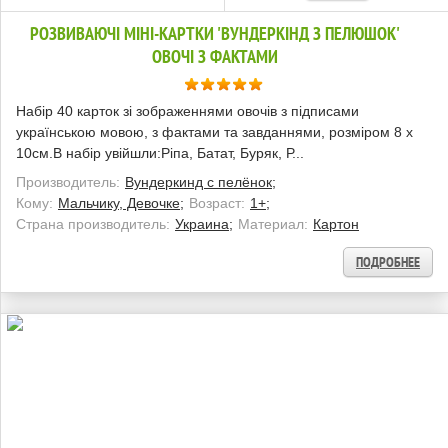
РОЗВИВАЮЧІ МІНІ-КАРТКИ 'ВУНДЕРКІНД З ПЕЛЮШОК'
ОВОЧІ З ФАКТАМИ
Набір 40 карток зі зображеннями овочів з підписами
українською мовою, з фактами та завданнями, розміром 8 х
10см.В набір увійшли:Ріпа, Батат, Буряк, Р...
Производитель:
Вундеркинд с пелёнок;
Кому:
Мальчику, Девочке;
Возраст:
1+;
Страна производитель:
Украина;
Материал:
Картон
ПОДРОБНЕЕ