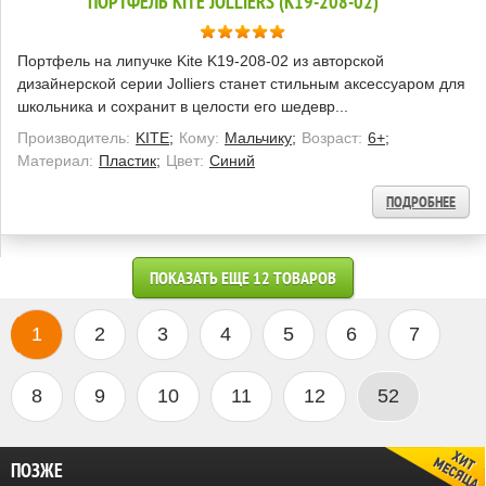
ПОРТФЕЛЬ KITE JOLLIERS (K19-208-02)
Портфель на липучке Kite K19-208-02 из авторской
дизайнерской серии Jolliers станет стильным аксессуаром для
школьника и сохранит в целости его шедевр...
Производитель:
KITE;
Кому:
Мальчику;
Возраст:
6+;
Материал:
Пластик;
Цвет:
Синий
ПОДРОБНЕЕ
ПОКАЗАТЬ ЕЩЕ 12 ТОВАРОВ
1
2
3
4
5
6
7
8
9
10
11
12
52
ПОЗЖЕ