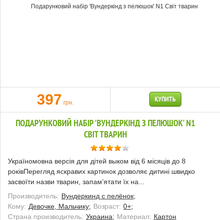
397
КУПИТЬ
грн.
ПОДАРУНКОВИЙ НАБІР 'ВУНДЕРКІНД З ПЕЛЮШОК' N1
CВІТ ТВАРИН
Україномовна версія для дітей выком від 6 місяців до 8
роківПерегляд яскравих картинок дозволяє дитині швидко
засвоїти назви тварин, запам’ятати їх на...
Производитель:
Вундеркинд с пелёнок;
Кому:
Девочке, Мальчику;
Возраст:
0+;
Страна производитель:
Украина;
Материал:
Картон