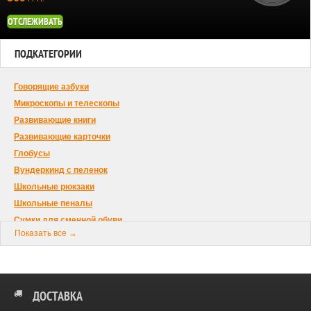
ОТСЛЕЖИВАТЬ
ПОДКАТЕГОРИИ
Говорящие азбуки
Микроскопы и телескопы
Развивающие книги
Развивающие карточки
Глобусы
Вундеркинд с пеленок
Школьные рюкзаки
Школьные пеналы
Сумки для сменной обуви
Показать все →
ДОСТАВКА