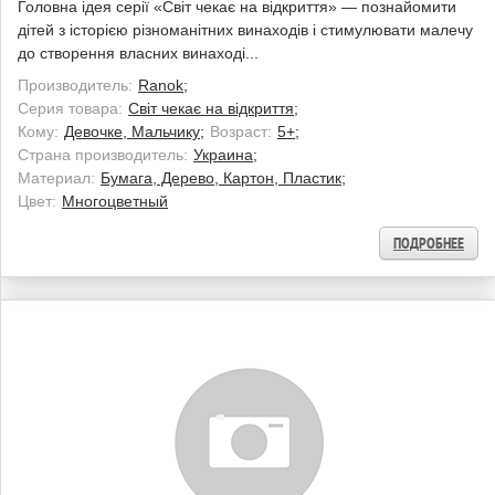
Головна ідея серії «Світ чекає на відкриття» — познайомити
дітей з історією різноманітних винаходів і стимулювати малечу
до створення власних винаході...
Производитель:
Ranok;
Серия товара:
Світ чекає на відкриття;
Кому:
Девочке, Мальчику;
Возраст:
5+;
Страна производитель:
Украина;
Материал:
Бумага, Дерево, Картон, Пластик;
Цвет:
Многоцветный
ПОДРОБНЕЕ