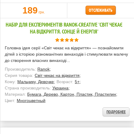
189
ОТСЛЕЖИВАТЬ
грн.
НАБІР ДЛЯ ЕКСПЕРИМЕНТІВ RANOK-CREATIVE 'СВІТ ЧЕКАЄ
НА ВІДКРИТТЯ. СОНЦЕ Й ЕНЕРГІЯ'
Головна ідея серії «Світ чекає на відкриття» — познайомити
дітей з історією різноманітних винаходів і стимулювати малечу
до створення власних винаході...
Производитель:
Ranok;
Серия товара:
Світ чекає на відкриття;
Кому:
Мальчику, Девочке;
Возраст:
5+;
Страна производитель:
Украина;
Материал:
Бумага, Дерево, Картон, Пластик, Пластилин;
Цвет:
Многоцветный
ПОДРОБНЕЕ