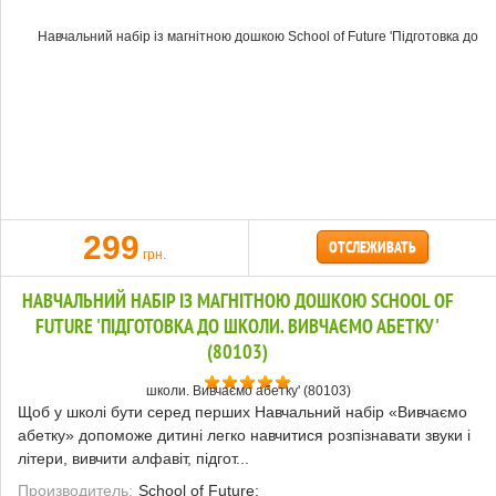
299
ОТСЛЕЖИВАТЬ
грн.
НАВЧАЛЬНИЙ НАБІР ІЗ МАГНІТНОЮ ДОШКОЮ SCHOOL OF
FUTURE 'ПІДГОТОВКА ДО ШКОЛИ. ВИВЧАЄМО АБЕТКУ'
(80103)
Щоб у школі бути серед перших Навчальний набір «Вивчаємо
абетку» допоможе дитині легко навчитися розпізнавати звуки і
літери, вивчити алфавіт, підгот...
Производитель:
School of Future;