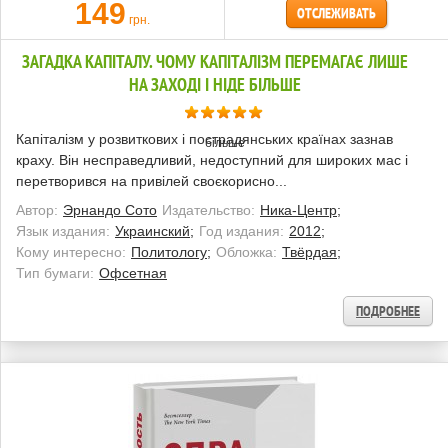
149
ОТСЛЕЖИВАТЬ
грн.
ЗАГАДКА КАПІТАЛУ. ЧОМУ КАПІТАЛІЗМ ПЕРЕМАГАЄ ЛИШЕ
НА ЗАХОДІ І НІДЕ БІЛЬШЕ
Капіталізм у розвиткових і пострадянських країнах зазнав
краху. Він несправедливий, недоступний для широких мас і
перетворився на привілей своєкорисно...
Автор:
Эрнандо Сото
Издательство:
Ника-Центр;
Язык издания:
Украинский;
Год издания:
2012;
Кому интересно:
Политологу;
Обложка:
Твёрдая;
Тип бумаги:
Офсетная
ПОДРОБНЕЕ