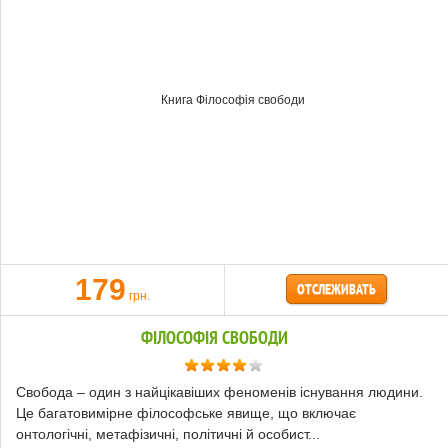
179
ОТСЛЕЖИВАТЬ
грн.
ФІЛОСОФІЯ СВОБОДИ
Свобода – один з найцікавіших феноменів існування людини.
Це багатовимірне філософське явище, що включає
онтологічні, метафізичні, політичні й особист...