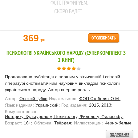
369
ОТСЛЕЖИВАТЬ
грн.
ПСИХОЛОГІЯ УКРАЇНСЬКОГО НАРОДУ (СУПЕРКОМПЛЕКТ З
2 КНИГ)
Пропонована публікація є першим у вітчизняній і світовій
літературі систематичним науковим викладом психології
українського народу. Автор вперше реаль...
Автор:
Олексій Губко
Издательство:
ФОП Стебеляк О.М.;
Язык издания:
Украинский;
Год издания:
2015, 2013;
Кому интересно:
Историку, Культурологу, Политологу, Филологу, Философу;
Возраст:
16+;
Обложка:
Твёрдая;
Иллюстрации:
Черно-белые
ПОДРОБНЕЕ