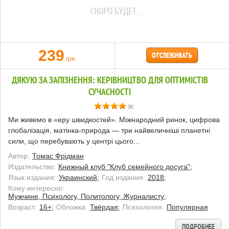
239
ОТСЛЕЖИВАТЬ
грн.
ДЯКУЮ ЗА ЗАПІЗНЕННЯ: КЕРІВНИЦТВО ДЛЯ ОПТИМІСТІВ
СУЧАСНОСТІ
Ми живемо в «еру швидкостей». Міжнародний ринок, цифрова
глобалізація, матінка-природа — три найвеличніші планетні
сили, що перебувають у центрі цього...
Автор:
Томас Фрідман
Издательство:
Книжный клуб "Клуб семейного досуга";
Язык издания:
Украинский;
Год издания:
2018;
Кому интересно:
Мужчине, Психологу, Политологу, Журналисту;
Возраст:
16+;
Обложка:
Твёрдая;
Психология:
Популярная
ПОДРОБНЕЕ