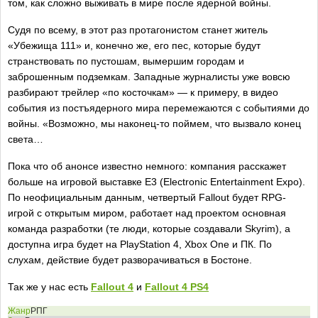
том, как сложно выживать в мире после ядерной войны.
Судя по всему, в этот раз протагонистом станет житель
«Убежища 111» и, конечно же, его пес, которые будут
странствовать по пустошам, вымершим городам и
заброшенным подземкам. Западные журналисты уже вовсю
разбирают трейлер «по косточкам» — к примеру, в видео
события из постъядерного мира перемежаются с событиями до
войны. «Возможно, мы наконец-то поймем, что вызвало конец
света…
Пока что об анонсе известно немного: компания расскажет
больше на игровой выставке Е3 (Electronic Entertainment Expo).
По неофициальным данным, четвертый Fallout будет RPG-
игрой с открытым миром, работает над проектом основная
команда разработки (те люди, которые создавали Skyrim), а
доступна игра будет на PlayStation 4, Xbox One и ПК. По
слухам, действие будет разворачиваться в Бостоне.
Так же у нас есть
Fallout 4
и
Fallout 4 PS4
Жанр
РПГ