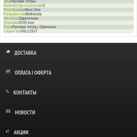
Звук
Русские титры
Количество носителей
1
Платформа
Xbox One
Разработчик
Bethesda
Тип игры
Одиночная
Упаковка
DVD-box
Язык
Русские титры, Оригинал
Серия игр
FALLOUT
ДОСТАВКА
ОПЛАТА І ОФЕРТА
КОНТАКТЫ
НОВОСТИ
АКЦИИ