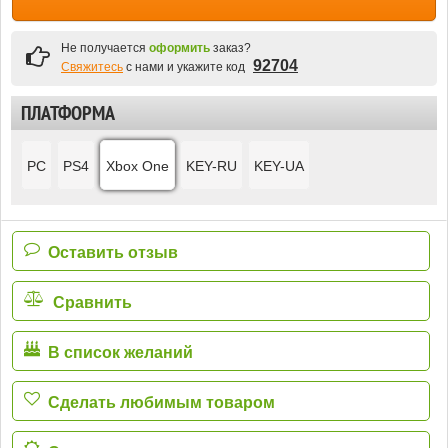
Не получается
оформить
заказ?
92704
Свяжитесь
с нами и укажите код
ПЛАТФОРМА
PC
PS4
Xbox One
KEY-RU
KEY-UA
Оставить отзыв
Сравнить
В список желаний
Сделать любимым товаром