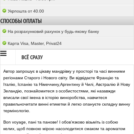
Укрпошта от 40.00
СПОСОБЫ ОПЛАТЫ
На розрахунковий рахунок у будь-якому банку
Карта Visa, Master, Privat24
ВСЁ СРАЗУ
Автор запрошує в цікаву мандрівку у просторі та часі винними
регіонами Старого і Нового світу. Ви відвідаєте Францію та
Італію, Іспанію та Німеччину,Аргентину й Чилі, Австралію й Нову
Зеландію, познайомитеся з особистостями, які назавжди
вписали свої імена в історію виноробства, навчитеся
правильночитати винні етикетки й легко опануєте складну винну
термінологію.
Вon voyage, пані та панове! І обов’язково візьміть із собою
келих, щоб повною мірою насолодитися смаком та ароматом