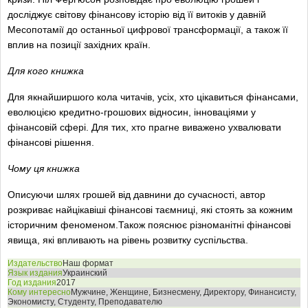
досліджує світову фінансову історію від її витоків у давній
Месопотамії до останньої цифрової трансформації, а також її
вплив на позиції західних країн.
Для кого книжка
Для якнайширшого кола читачів, усіх, хто цікавиться фінансами,
еволюцією кредитно-грошових відносин, інноваціями у
фінансовій сфері. Для тих, хто прагне виважено ухвалювати
фінансові рішення.
Чому ця книжка
Описуючи шлях грошей від давнини до сучасності, автор
розкриває найцікавіші фінансові таємниці, які стоять за кожним
історичним феноменом.Також пояснює різноманітні фінансові
явища, які впливають на рівень розвитку суспільства.
Издательство
Наш формат
Язык издания
Украинский
Год издания
2017
Кому интересно
Мужчине, Женщине, Бизнесмену, Директору, Финансисту,
Экономисту, Студенту, Преподавателю