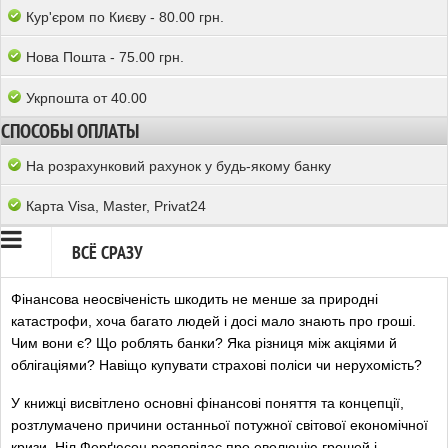
Кур'єром по Києву - 80.00 грн.
Нова Пошта - 75.00 грн.
Укрпошта от 40.00
СПОСОБЫ ОПЛАТЫ
На розрахунковий рахунок у будь-якому банку
Карта Visa, Master, Privat24
ВСЁ СРАЗУ
Фінансова неосвіченість шкодить не менше за природні
катастрофи, хоча багато людей і досі мало знають про гроші.
Чим вони є? Що роблять банки? Яка різниця між акціями й
облігаціями? Навіщо купувати страхові поліси чи нерухомість?
У книжці висвітлено основні фінансові поняття та концепції,
розтлумачено причини останньої потужної світової економічної
кризи. Ніл Ферґюсон розповідає про еволюцію грошей і