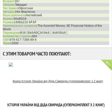
Возраст
16+
Обложка
Твёрдая
Тип бумаги
Офсетная
Автор(ы)
Ніл Ферґюсон
Язык оригинала
Английский
Формат
60x90/16
Размер
140Ðà210 ð╝ð╝
Оригинальное название
The Ascentof Money: ðÉ Financial History of the
World
Переводчик
ðÜð░ÐéðÁÐÇð©ð¢ð░ ðöð©Ðüð░
Количество страниц
384
ISBN
978-617-7388-89-9
Тираж
2000
С ЭТИМ ТОВАРОМ ЧАСТО ПОКУПАЮТ:
ІСТОРІЯ УКРАЇНИ ВІД ДІДА СВИРИДА (СУПЕРКОМПЛЕКТ З 2 КНИГ)