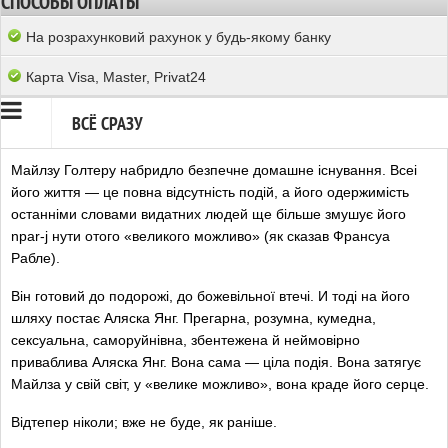
СПОСОБЫ ОПЛАТЫ
На розрахунковий рахунок у будь-якому банку
Карта Visa, Master, Privat24
ВСЁ СРАЗУ
Майлзу Голтеру набридло безпечне домашне існування. Всеі
його життя — це повна відсутність подій, а його одержимість
останніми словами видатних людей ще більше змушує його
npar-j нути отого «великого можливо» (як сказав Франсуа
Рабле).
Він готовий до подорожі, до божевільної втечі. И тоді на його
шляху постає Аляска Янг. Прегарна, розумна, кумедна,
сексуальна, саморуйнівна, збентежена й неймовірно
приваблива Аляска Янг. Вона сама — ціла подія. Вона затягує
Майлза у свій світ, у «велике можливо», вона краде його серце.
Відтепер ніколи; вже не буде, як раніше.