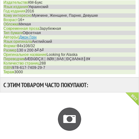
Издательство
КМ-Букс
Язык издания
Украинский
Год издания
2016
Кому интересно
Мужчине, Женщине, Парню, Девушке
Возраст
16+
Обложка
Мягкая
Современная проза
Зарубежная
Тип бумаги
Офсетная
Автор(ы)
Джон Грін
Язык оригинала
Английский
Формат
84x108/32
Размер
130 x 200 ð╝ð╝
Оригинальное название
Looking for Alaska
Переводчик
ðÆÐûÐÇð░ ðØð░ðÀð░ÐÇðÁð¢ð║ð¥
Количество страниц
288
ISBN
978-617-7409-29-7
Тираж
3000
С ЭТИМ ТОВАРОМ ЧАСТО ПОКУПАЮТ: