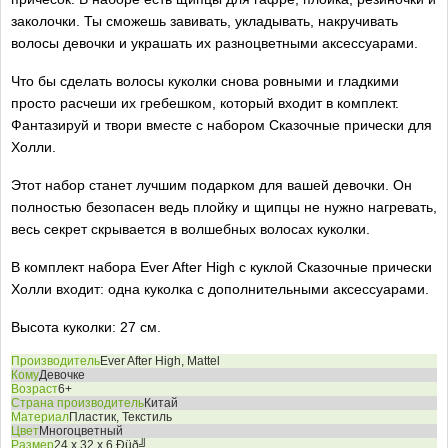
заколочки. Ты сможешь завивать, укладывать, накручивать
волосы девочки и украшать их разноцветными аксессуарами.
Что бы сделать волосы куколки снова ровными и гладкими
просто расчеши их гребешком, который входит в комплект.
Фантазируй и твори вместе с набором Сказочные прически для
Холли.
Этот набор станет лучшим подарком для вашей девочки. Он
полностью безопасен ведь плойку и щипцы не нужно нагревать,
весь секрет скрывается в волшебных волосах куколки.
В комплект набора Ever After High с куклой Сказочные прически
Холли входит: одна куколка с дополнительными аксессуарами.
Высота куколки: 27 см.
Производитель
Ever After High, Mattel
Кому
Девочке
Возраст
6+
Страна производитель
Китай
Материал
Пластик, Текстиль
Цвет
Многоцветный
Размер
24 x 32 x 6 Ðüð╝