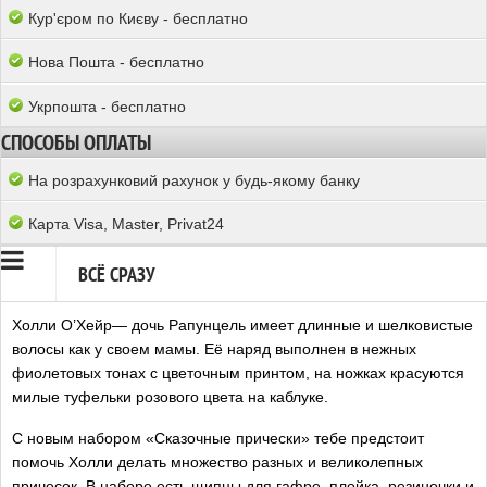
Кур'єром по Києву - бесплатно
Нова Пошта - бесплатно
Укрпошта - бесплатно
СПОСОБЫ ОПЛАТЫ
На розрахунковий рахунок у будь-якому банку
Карта Visa, Master, Privat24
ВСЁ СРАЗУ
Холли О’Хейр— дочь Рапунцель имеет длинные и шелковистые
волосы как у своем мамы. Её наряд выполнен в нежных
фиолетовых тонах с цветочным принтом, на ножках красуются
милые туфельки розового цвета на каблуке.
С новым набором «Сказочные прически» тебе предстоит
помочь Холли делать множество разных и великолепных
причесок. В наборе есть щипцы для гафре, плойка, резиночки и