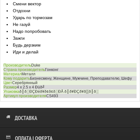
Смени вектор
Отдохни
Ударь по тормозам
Не газуй
Надо попробовать
Зажги
Будь дерзким
Иди и делай
Производитель
Duke
Страна производитель
Гонконг
Материал
Металл
Кому подарить
Бизнесмену, Женщине, Мужчине, Преподавателю, Шефу
Цвет
Серебрянный
Размер
4 x 2.5 x 4 Ðüð╝
Упаковка
ð║ð░ÐÇÐéð¥ð¢ð¢ð░ÐÅ ð║ð¥ÐÇð¥ð▒ð║ð░
Артикул производителя
CS493
ДОСТАВКА
ОПЛАТА І ОФЕРТА